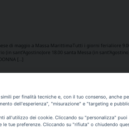
ese di maggio a Massa MarittimaTutti i giorni ferialiore 9.
rio (in sant’Agostino)ore 18.00 santa Messa (in sant’Agosti
ADONNA […]
Curia Massa Marittima:
P.zza Garibaldi 1 Tel: 0566 902039
imili per finalità tecniche e, con il tuo consenso, anche per 
amento dell'esperienza", "misurazione" e "targeting e pubbli
Curia Piombino:
Via Don Minzoni,58/A Tel e Fax: 0565 32036
i all'utilizzo dei cookie. Cliccando su "personalizza" puoi
re le tue preferenze. Cliccando su "rifiuta" o chiudendo que