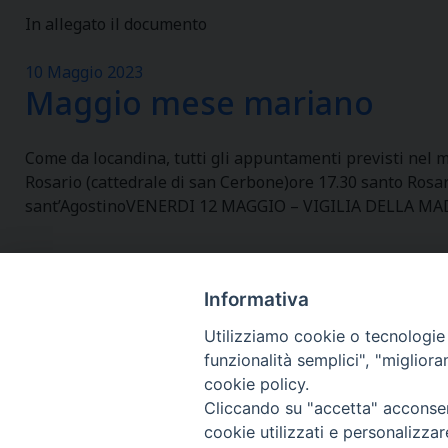
In allegato il documento
10 Maggio 2023
Maggio mese mariano
Come da locandina, tutti gli appuntamenti previsti nel m
Rosario (cattedrale di san Cerbone)ore 17.30 santo Rosa
sant’AgostinoVENERDI 12 MAGGIO – VIGILIA DELLA M
Informativa
Utilizziamo cookie o tecnologie s
funzionalità semplici", "miglior
cookie policy.
Cliccando su "accetta" acconsent
cookie utilizzati e personalizza