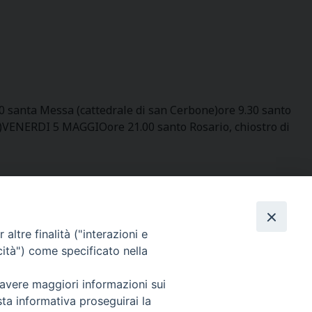
00 santa Messa (cattedrale di san Cerbone)ore 9.30 santo
no)VENERDI 5 MAGGIOore 21.00 santo Rosario, chiostro di
SEGUICI SU
altre finalità ("interazioni e
cità") come specificato nella
 avere maggiori informazioni sui
sta informativa proseguirai la