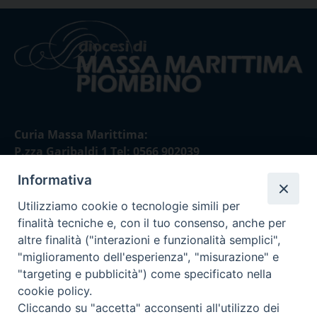
Curia Massa Marittima:
P.zza Garibaldi 1 Tel: 0566 902039
Informativa
Curia Piombino:
Via Don Minzoni,58/A Tel e Fax: 0565 32036
Utilizziamo cookie o tecnologie simili per
finalità tecniche e, con il tuo consenso, anche per
E-mail:
altre finalità ("interazioni e funzionalità semplici",
curia@diocesimassamarittima.it
"miglioramento dell'esperienza", "misurazione" e
"targeting e pubblicità") come specificato nella
SEGUICI SU
cookie policy.
Cliccando su "accetta" acconsenti all'utilizzo dei