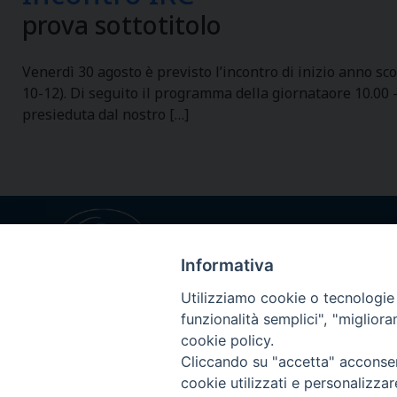
prova sottotitolo
Venerdì 30 agosto è previsto l’incontro di inizio anno sc
10-12). Di seguito il programma della giornataore 10.00 
presieduta dal nostro […]
Informativa
Utilizziamo cookie o tecnologie s
funzionalità semplici", "miglior
cookie policy.
Cliccando su "accetta" acconsent
cookie utilizzati e personalizza