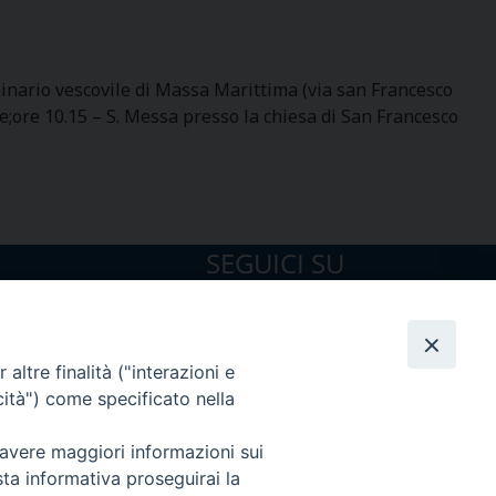
eminario vescovile di Massa Marittima (via san Francesco
e;ore 10.15 – S. Messa presso la chiesa di San Francesco
SEGUICI SU
altre finalità ("interazioni e
cità") come specificato nella
 avere maggiori informazioni sui
sta informativa proseguirai la