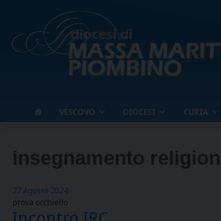
Skip
to
content
VESCOVO
DIOCESI
CURIA
insegnamento religio
27 Agosto 2024
prova occhiello
Incontro IRC