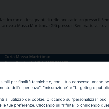
olastico con gli insegnanti di religione cattolica presso il S
– arrivo a Massa Marittima (GR) presso il Seminario vescovil
Curia Massa Marittima:
P.zza Garibaldi 1 Tel: 0566 902039
Curia Piombino:
Via Don Minzoni,58/A Tel e Fax: 0565 32036
imili per finalità tecniche e, con il tuo consenso, anche per 
amento dell'esperienza", "misurazione" e "targeting e pubbli
E-mail:
curia@diocesimassamarittima.it
i all'utilizzo dei cookie. Cliccando su "personalizza" puoi
re le tue preferenze. Cliccando su "rifiuta" o chiudendo que