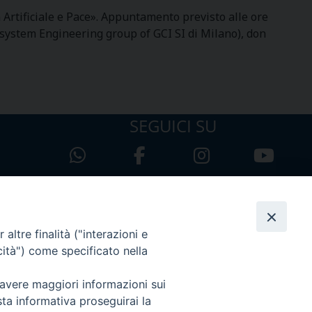
 Artificiale e Pace». Appuntamento previsto alle ore
 system Engineering group of GCI SI di Milano), don
SEGUICI SU
altre finalità ("interazioni e
cità") come specificato nella
 avere maggiori informazioni sui
sta informativa proseguirai la