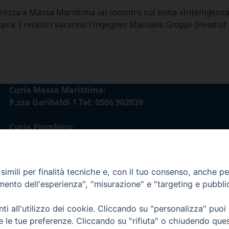
anizza a Massa Marittima un incontro sul tema «Intelligenza
Aspra. I relatori saranno l’ingegner Manuele Groppi (Head of
Curia Massa Marittima:
P.zza Garibaldi 1 Tel: 0566 902039
Curia Piombino:
Via Don Minzoni,58/A Tel e Fax: 0565 32036
E-mail:
imili per finalità tecniche e, con il tuo consenso, anche per 
curia@diocesimassamarittima.it
amento dell'esperienza", "misurazione" e "targeting e pubbli
esi di Massa Marittima - Piombino
i all'utilizzo dei cookie. Cliccando su "personalizza" puoi
re le tue preferenze. Cliccando su "rifiuta" o chiudendo que