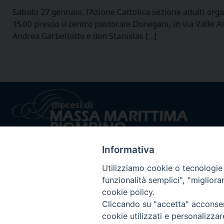
Sabato 27 gennaio, l’Azione Cattolica sezione adulti org
15.00 presso il centro pastorale Donegani, in via Valle 
Andrea Garbellotto e don Stanislas […]
Informativa
Utilizziamo cookie o tecnologie s
funzionalità semplici", "miglior
cookie policy.
Privacy policy - trasparenza
© 2024 Dioc
Cliccando su "accetta" acconsent
cookie utilizzati e personalizza