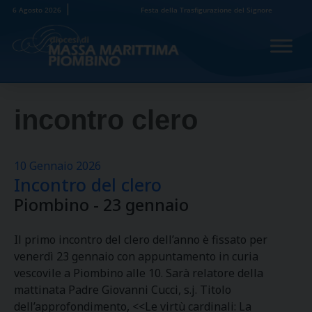
Skip
6 Agosto 2026
Festa della Trasfigurazione del Signore
to
content
incontro clero
10 Gennaio 2026
Incontro del clero
Piombino - 23 gennaio
Il primo incontro del clero dell’anno è fissato per
venerdì 23 gennaio con appuntamento in curia
vescovile a Piombino alle 10. Sarà relatore della
mattinata Padre Giovanni Cucci, s.j. Titolo
dell’approfondimento, <<Le virtù cardinali: La