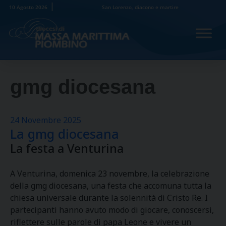
Skip
10 Agosto 2026
San Lorenzo, diacono e martire
to
content
gmg diocesana
24 Novembre 2025
La gmg diocesana
La festa a Venturina
A Venturina, domenica 23 novembre, la celebrazione
della gmg diocesana, una festa che accomuna tutta la
chiesa universale durante la solennità di Cristo Re. I
partecipanti hanno avuto modo di giocare, conoscersi,
riflettere sulle parole di papa Leone e vivere un