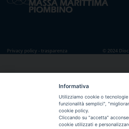
Privacy policy - trasparenza
© 2024 Dioc
Informativa
Utilizziamo cookie o tecnologie s
funzionalità semplici", "miglior
cookie policy.
Cliccando su "accetta" acconsent
cookie utilizzati e personalizza