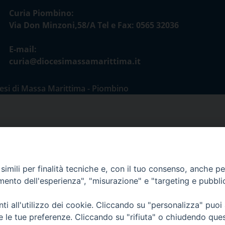
Curia Piombino:
Via Don Minzoni,58/A Tel e Fax: 0565 32036
E-mail:
curia@diocesimassamarittima.it
esi di Massa Marittima - Piombino
imili per finalità tecniche e, con il tuo consenso, anche per 
amento dell'esperienza", "misurazione" e "targeting e pubbli
i all'utilizzo dei cookie. Cliccando su "personalizza" puoi
re le tue preferenze. Cliccando su "rifiuta" o chiudendo que