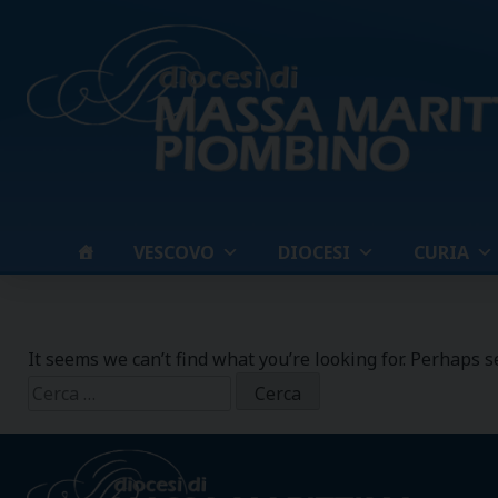
Skip
to
content
VESCOVO
DIOCESI
CURIA
It seems we can’t find what you’re looking for. Perhaps s
Ricerca
per: