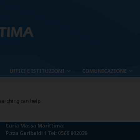
UFFICI E ISTITUZIONI
COMUNICAZIONE
earching can help.
Curia Massa Marittima:
P.zza Garibaldi 1 Tel: 0566 902039