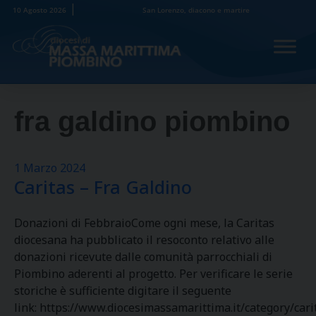
Skip
10 Agosto 2026
San Lorenzo, diacono e martire
to
content
fra galdino piombino
1 Marzo 2024
Caritas – Fra Galdino
Donazioni di FebbraioCome ogni mese, la Caritas
diocesana ha pubblicato il resoconto relativo alle
donazioni ricevute dalle comunità parrocchiali di
Piombino aderenti al progetto. Per verificare le serie
storiche è sufficiente digitare il seguente
link: https://www.diocesimassamarittima.it/category/cari