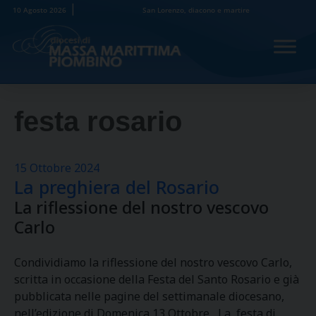
Skip
10 Agosto 2026
San Lorenzo, diacono e martire
to
content
festa rosario
15 Ottobre 2024
La preghiera del Rosario
La riflessione del nostro vescovo
Carlo
Condividiamo la riflessione del nostro vescovo Carlo,
scritta in occasione della Festa del Santo Rosario e già
pubblicata nelle pagine del settimanale diocesano,
nell’edizione di Domenica 13 Ottobre La festa di