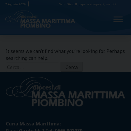
Skip
7 Agosto 2026
Santi Sisto II, papa, e compagni, martiri
to
content
It seems we can’t find what you’re looking for. Perhaps
searching can help.
Ricerca
per:
Curia Massa Marittima:
P.zza Garibaldi 1 Tel: 0566 902039