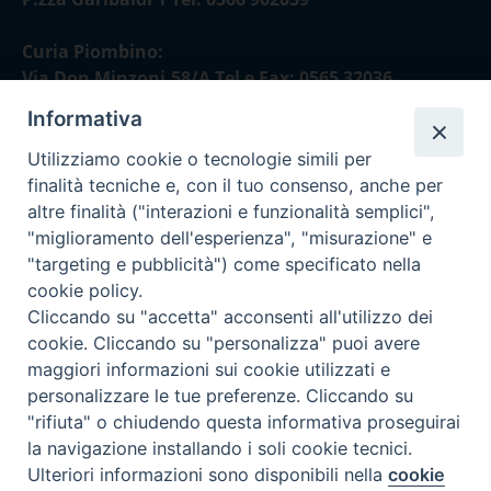
Curia Piombino:
Via Don Minzoni,58/A Tel e Fax: 0565 32036
Informativa
E-mail:
curia@diocesimassamarittima.it
Utilizziamo cookie o tecnologie simili per
finalità tecniche e, con il tuo consenso, anche per
altre finalità ("interazioni e funzionalità semplici",
SEGUICI SU
"miglioramento dell'esperienza", "misurazione" e
"targeting e pubblicità") come specificato nella
cookie policy.
Cliccando su "accetta" acconsenti all'utilizzo dei
Privacy policy - trasparenza
cookie. Cliccando su "personalizza" puoi avere
maggiori informazioni sui cookie utilizzati e
personalizzare le tue preferenze. Cliccando su
© 2024 Diocesi di Massa Marittima - Piombino
"rifiuta" o chiudendo questa informativa proseguirai
la navigazione installando i soli cookie tecnici.
Preferenze Cookie
Ulteriori informazioni sono disponibili nella
cookie