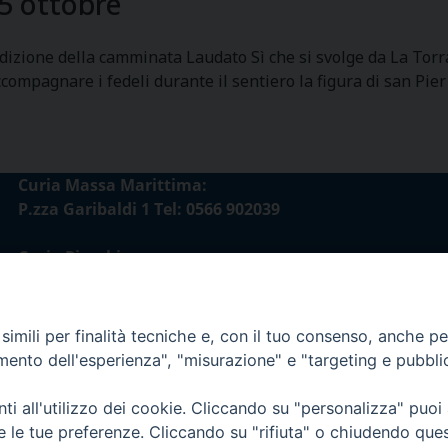
5 ottobre
dizione della camminata Laudato Sì che si svolge da La Torra
compagnare i fedeli durante il sentiero la figura di san Pier 
Curia Massa Marittima:
P.zza Garibaldi 1 Tel: 0566 902039
Curia Piombino:
Via Don Minzoni,58/A Tel e Fax: 0565 32036
E-mail:
imili per finalità tecniche e, con il tuo consenso, anche per 
curia@diocesimassamarittima.it
amento dell'esperienza", "misurazione" e "targeting e pubbli
esi di Massa Marittima - Piombino
i all'utilizzo dei cookie. Cliccando su "personalizza" puoi
re le tue preferenze. Cliccando su "rifiuta" o chiudendo que