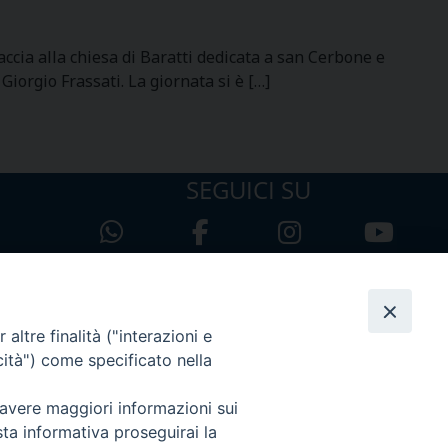
ccia alla chiesa di Baratti dedicata a san Cerbone e
Giorgio Frassati. La giornata si è […]
SEGUICI SU
altre finalità ("interazioni e
cità") come specificato nella
 avere maggiori informazioni sui
sta informativa proseguirai la