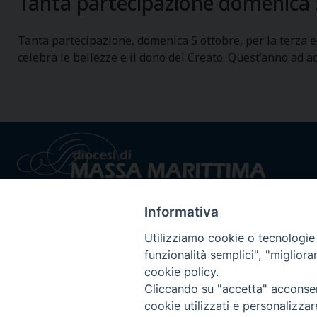
Tanta partecipazione domenica 
Tanta partecipazione, domenica 5 ottobre, per la terza e
celebra le bellezze e il dono del Creato. Quest’anno ad ac
Informativa
Utilizziamo cookie o tecnologie s
funzionalità semplici", "miglior
cookie policy.
Privacy policy - trasparenza
© 2024 Dioc
Cliccando su "accetta" acconsent
cookie utilizzati e personalizza