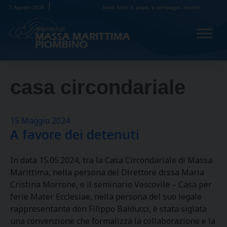
Skip
7 Agosto 2026
Santi Sisto II, papa, e compagni, martiri
to
content
casa circondariale
15 Maggio 2024
A favore dei detenuti
In data 15.05.2024, tra la Casa Circondariale di Massa
Marittima, nella persona del Direttore dr.ssa Maria
Cristina Morrone, e il seminario Vescovile – Casa per
ferie Mater Ecclesiae, nella persona del suo legale
rappresentante don Filippo Balducci, è stata siglata
una convenzione che formalizza la collaborazione e la