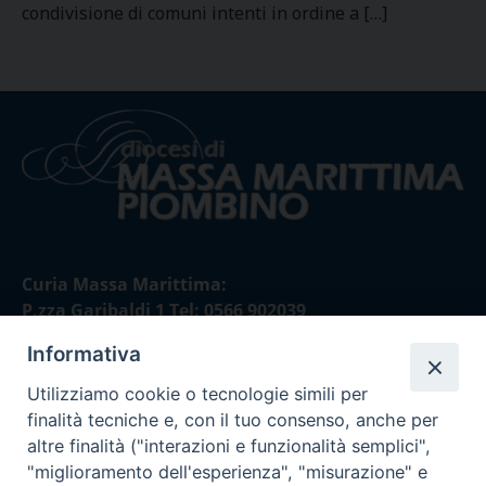
condivisione di comuni intenti in ordine a […]
Curia Massa Marittima:
P.zza Garibaldi 1 Tel: 0566 902039
Informativa
Curia Piombino:
Via Don Minzoni,58/A Tel e Fax: 0565 32036
Utilizziamo cookie o tecnologie simili per
finalità tecniche e, con il tuo consenso, anche per
E-mail:
altre finalità ("interazioni e funzionalità semplici",
curia@diocesimassamarittima.it
"miglioramento dell'esperienza", "misurazione" e