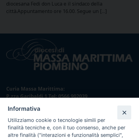
diocesana Fedi don Luca e il sindaco della
città.Appuntamento ore 16.00. Segue un […]
Curia Massa Marittima:
P.zza Garibaldi 1 Tel: 0566 902039
Informativa
Curia Piombino:
Via Don Minzoni,58/A Tel e Fax: 0565 32036
Utilizziamo cookie o tecnologie simili per
finalità tecniche e, con il tuo consenso, anche per
E-mail:
altre finalità ("interazioni e funzionalità semplici",