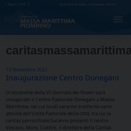
Skip
7 Agosto 2026
Santi Sisto II, papa, e compagni, martiri
to
content
caritasmassamarittim
13 Novembre 2023
Inaugurazione Centro Donegani
In occasione della VI Giornata dei Poveri sarà
inaugurato il Centro Pastorale Donegani a Massa
Marittima, nei cui locali saranno trasferite varie
attività dell’Unità Pastorale della città, tra cui la
caritas parrocchiale.Saranno presenti il nostro
Vescovo, Mons. Ciattini, il direttore della Caritas