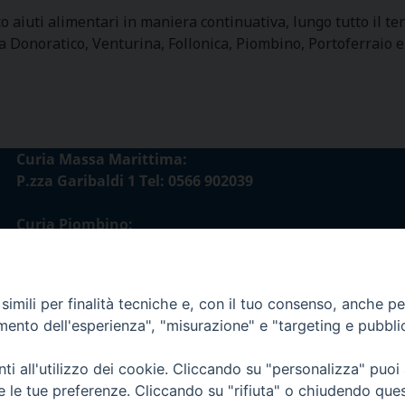
o aiuti alimentari in maniera continuativa, lungo tutto il terr
i a Donoratico, Venturina, Follonica, Piombino, Portoferraio
Curia Massa Marittima:
P.zza Garibaldi 1 Tel: 0566 902039
Curia Piombino:
Via Don Minzoni,58/A Tel e Fax: 0565 32036
E-mail:
imili per finalità tecniche e, con il tuo consenso, anche per 
curia@diocesimassamarittima.it
amento dell'esperienza", "misurazione" e "targeting e pubbli
esi di Massa Marittima - Piombino
i all'utilizzo dei cookie. Cliccando su "personalizza" puoi
re le tue preferenze. Cliccando su "rifiuta" o chiudendo que