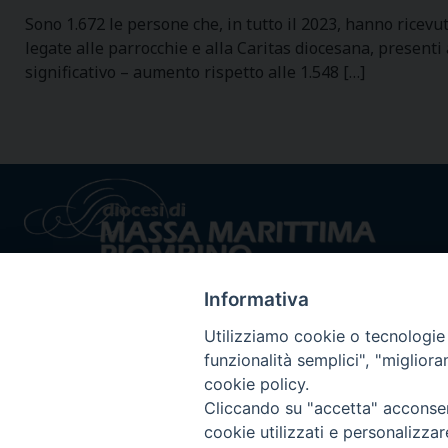
Sono 1.672 le persone che, in tutto il 2023, hanno ricevut
legate alle parrocchie e alla Caritas diocesana, present
significativo – aumento rispetto alle 1.548 […]
Informativa
Utilizziamo cookie o tecnologie s
funzionalità semplici", "miglior
cookie policy.
Privacy policy - trasparenza
© 2024 Dioc
Cliccando su "accetta" acconsent
cookie utilizzati e personalizza