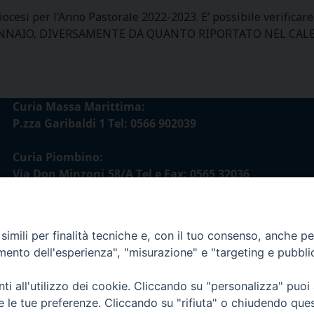
iocesi per l’Anno Pastorale 2022-2023. E’ possibile verificar
ENNAIO, DIVERSAMENTE DA QUANTO RIPORTATO NEL CAL
Curia Massa Marittima:
P.zza Garibaldi 1 Tel: 0566 902039
Curia Piombino:
Via Don Minzoni,58/A Tel e Fax: 0565 32036
E-mail:
curia@diocesimassamarittima.it
imili per finalità tecniche e, con il tuo consenso, anche per 
amento dell'esperienza", "misurazione" e "targeting e pubbli
esi di Massa Marittima - Piombino
i all'utilizzo dei cookie. Cliccando su "personalizza" puoi
re le tue preferenze. Cliccando su "rifiuta" o chiudendo que