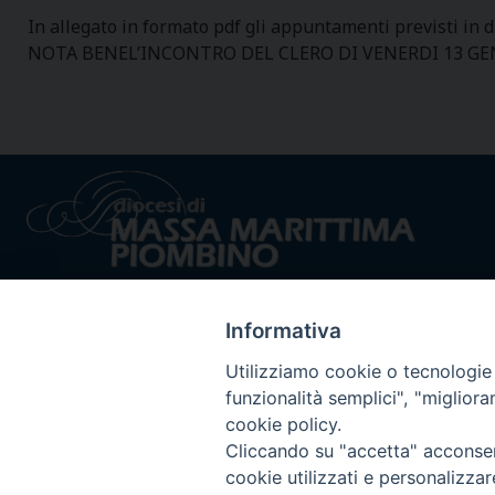
In allegato in formato pdf gli appuntamenti previsti in d
NOTA BENEL’INCONTRO DEL CLERO DI VENERDI 13 G
Informativa
Utilizziamo cookie o tecnologie s
funzionalità semplici", "miglior
Privacy policy - trasparenza
© 2024 Dioc
cookie policy.
Cliccando su "accetta" acconsent
cookie utilizzati e personalizza