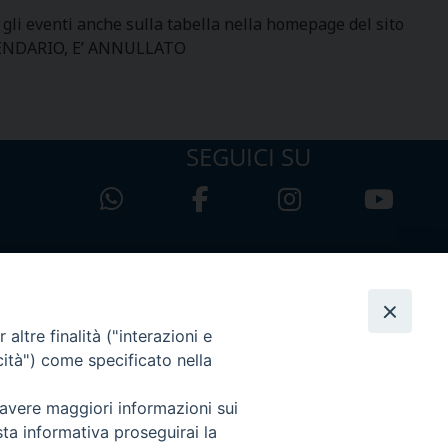
e gli eventi anche sulla tabella nella homepage del sito
ENDARIO, E’ ANNULLATO
SEGUICI SU
altre finalità ("interazioni e
cità") come specificato nella
 avere maggiori informazioni sui
sta informativa proseguirai la