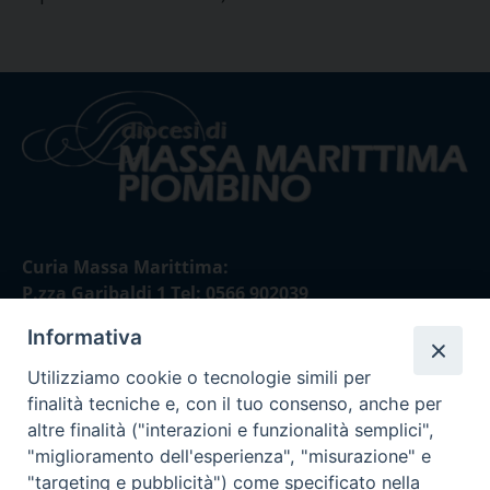
Curia Massa Marittima:
P.zza Garibaldi 1 Tel: 0566 902039
Informativa
Curia Piombino:
Via Don Minzoni,58/A Tel e Fax: 0565 32036
Utilizziamo cookie o tecnologie simili per
finalità tecniche e, con il tuo consenso, anche per
E-mail:
altre finalità ("interazioni e funzionalità semplici",
curia@diocesimassamarittima.it
"miglioramento dell'esperienza", "misurazione" e
"targeting e pubblicità") come specificato nella