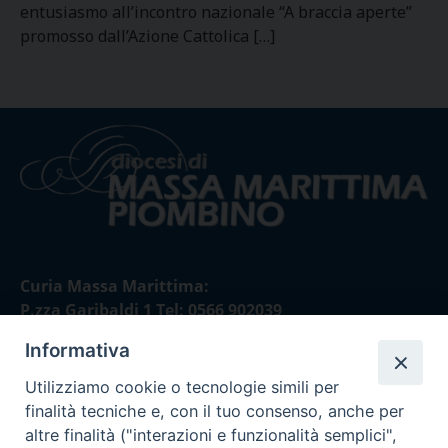
entusiasmo all’incontro nazionale “A braccia aperte”
promosso dall’Azione Cattolica […]
Curia Massa Marittima:
P.zza Garibaldi 1 Tel: 0566 902039
Informativa
Curia Piombino:
Via Don Minzoni,58/A Tel e Fax: 0565 32036
Utilizziamo cookie o tecnologie simili per
finalità tecniche e, con il tuo consenso, anche per
E-mail:
altre finalità ("interazioni e funzionalità semplici",