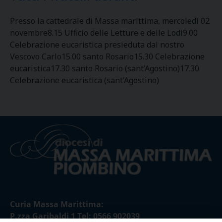
Presso la cattedrale di Massa marittima, mercoledì 02
novembre8.15 Ufficio delle Letture e delle Lodi9.00
Celebrazione eucaristica presieduta dal nostro
Vescovo Carlo15.00 santo Rosario15.30 Celebrazione
eucaristica17.30 santo Rosario (sant’Agostino)17.30
Celebrazione eucaristica (sant’Agostino)
Curia Massa Marittima:
P.zza Garibaldi 1 Tel: 0566 902039