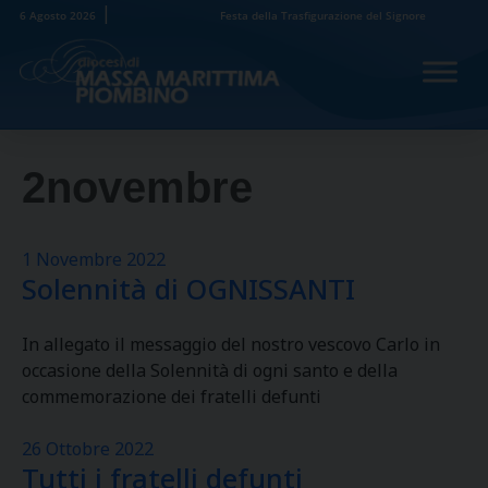
Skip
6 Agosto 2026
Festa della Trasfigurazione del Signore
to
content
2novembre
1 Novembre 2022
Solennità di OGNISSANTI
In allegato il messaggio del nostro vescovo Carlo in
occasione della Solennità di ogni santo e della
commemorazione dei fratelli defunti
26 Ottobre 2022
Tutti i fratelli defunti