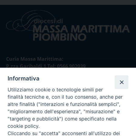
Curia Massa Marittima:
P.zza Garibaldi 1 Tel: 0566 902039
Informativa
Curia Piombino:
Via Don Minzoni,58/A Tel e Fax: 0565 32036
Utilizziamo cookie o tecnologie simili per
finalità tecniche e, con il tuo consenso, anche per
E-mail:
altre finalità ("interazioni e funzionalità semplici",
curia@diocesimassamarittima.it
"miglioramento dell'esperienza", "misurazione" e
"targeting e pubblicità") come specificato nella
SEGUICI SU
cookie policy.
Cliccando su "accetta" acconsenti all'utilizzo dei