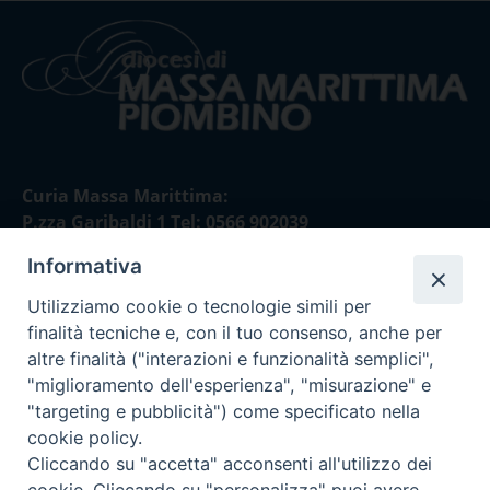
Curia Massa Marittima:
P.zza Garibaldi 1 Tel: 0566 902039
Informativa
Curia Piombino:
Via Don Minzoni,58/A Tel e Fax: 0565 32036
Utilizziamo cookie o tecnologie simili per
finalità tecniche e, con il tuo consenso, anche per
E-mail:
altre finalità ("interazioni e funzionalità semplici",
curia@diocesimassamarittima.it
"miglioramento dell'esperienza", "misurazione" e
"targeting e pubblicità") come specificato nella
SEGUICI SU
cookie policy.
Cliccando su "accetta" acconsenti all'utilizzo dei