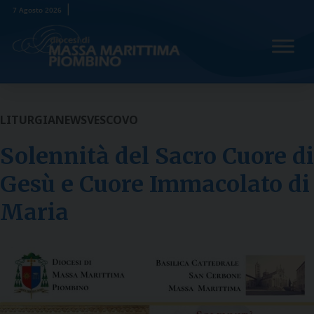
Skip
7 Agosto 2026
to
content
LITURGIA
NEWS
VESCOVO
Solennità del Sacro Cuore di
Gesù e Cuore Immacolato di
Maria