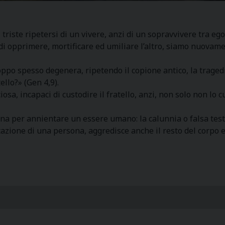
 triste ripetersi di un vivere, anzi di un sopravvivere tra eg
di opprimere, mortificare ed umiliare l’altro, siamo nuovamen
oppo spesso degenera, ripetendo il copione antico, la tragedi
ello?» (Gen 4,9).
ciosa, incapaci di custodire il fratello, anzi, non solo non l
na per annientare un essere umano: la calunnia o falsa tes
tazione di una persona, aggredisce anche il resto del corpo e