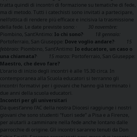
tratta quindi di incontri di formazione su tematiche di fede,
ma di metodo. Tutti i catechisti sono invitati a partecipare,
nell’ottica di rendere più efficace e incisiva la trasmissione
della fede. Le date previste sono: ·
30 novembre:
Piombino, Sant’Antimo:
I
o chi sono?
·
18 gennaio:
Portoferraio, San Giuseppe:
Dove voglio andare?
·
15
febbraio:
Piombino, Sant’Antimo:
Io educatore, un caso o
una chiamata?
·
15 marzo:
Portoferraio, San Giuseppe:
Maestro, che devo fare?
L’orario di inizio degli incontri è alle 15.30 circa. In
contemporanea alla Scuola educatori si terranno gli
incontri formativi per i giovani che hanno già terminato i
due anni della scuola educatori.
Incontri per gli universitari
Da quest’anno l’AC della nostra Diocesi raggiunge i nostri
giovani che sono studenti “fuori sede” a Pisa e a Firenze,
per aiutarli a camminare nella fede anche lontano dalle
parrocchie di origine. Gli incontri saranno tenuti da Don
Fabio Favilli. Saranno organizzati ogni mese due incontri