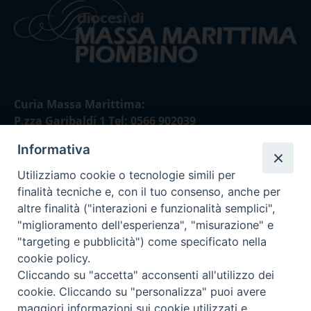
Curia Massa Marittima:
P.zza Garibaldi 1 Tel: 0566 902039
Informativa
Curia Piombino:
Via Don Minzoni,58/A Tel e Fax: 0565 32036
Utilizziamo cookie o tecnologie simili per
finalità tecniche e, con il tuo consenso, anche per
E-mail:
altre finalità ("interazioni e funzionalità semplici",
curia@diocesimassamarittima.it
"miglioramento dell'esperienza", "misurazione" e
"targeting e pubblicità") come specificato nella
SEGUICI SU
cookie policy.
Cliccando su "accetta" acconsenti all'utilizzo dei
cookie. Cliccando su "personalizza" puoi avere
maggiori informazioni sui cookie utilizzati e