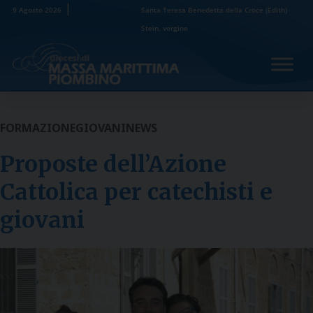
Skip
9 Agosto 2026
Santa Teresa Benedetta della Croce (Edith)
to
Stein, vergine
content
FORMAZIONE
GIOVANI
NEWS
Proposte dell’Azione
Cattolica per catechisti e
giovani