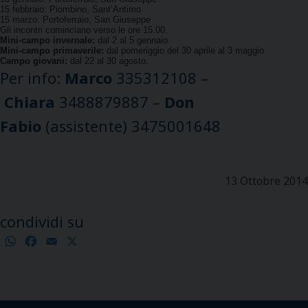
15 febbraio: Piombino, Sant’Antimo
15 marzo: Portoferraio, San Giuseppe
Gli incontri cominciano verso le ore 15.00.
Mini-campo invernale:
dal 2 al 5 gennaio
Mini-campo primaverile:
dal pomeriggio del 30 aprile al 3 maggio
Campo giovani:
dal 22 al 30 agosto.
Per info:
Marco
335312108 –
Chiara
3488879887 –
Don
Fabio
(assistente) 3475001648
13 Ottobre 2014
condividi su
WhatsApp
Facebook
Email
X
Condividi