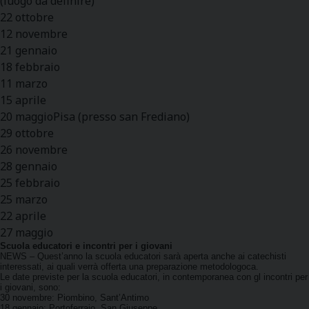
(luogo da definire)
22 ottobre
12 novembre
21 gennaio
18 febbraio
11 marzo
15 aprile
20 maggioPisa (presso san Frediano)
29 ottobre
26 novembre
28 gennaio
25 febbraio
25 marzo
22 aprile
27 maggio
Scuola educatori e incontri per i giovani
NEWS – Quest’anno la scuola educatori sarà aperta anche ai catechisti
interessati, ai quali verrà offerta una preparazione metodologoca.
Le date previste per la scuola educatori, in contemporanea con gl incontri per
i giovani, sono:
30 novembre: Piombino, Sant’Antimo
18 gennaio: Portoferraio, San Giuseppe