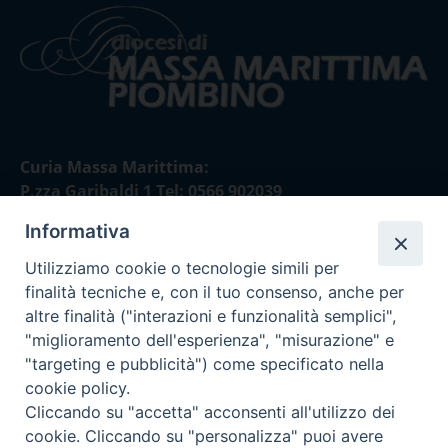
Curia Massa Marittima:
P.zza Garibaldi 1 Tel: 0566 902039
Informativa
Curia Piombino:
Via Don Minzoni,58/A Tel e Fax: 0565 32036
Utilizziamo cookie o tecnologie simili per
finalità tecniche e, con il tuo consenso, anche per
E-mail:
altre finalità ("interazioni e funzionalità semplici",
curia@diocesimassamarittima.it
"miglioramento dell'esperienza", "misurazione" e
"targeting e pubblicità") come specificato nella
SEGUICI SU
cookie policy.
Cliccando su "accetta" acconsenti all'utilizzo dei
cookie. Cliccando su "personalizza" puoi avere