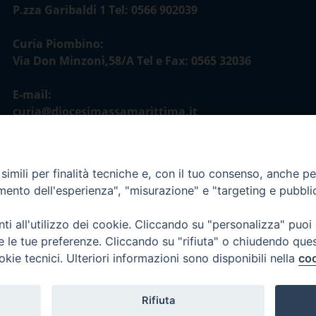
P.zza Garibaldi 1 Tel: 0566 902039
Curia Piombino:
Via Don Minzoni,58/A Tel e Fax: 0565 32036
E-mail:
curia@diocesimassamarittima.it
imili per finalità tecniche e, con il tuo consenso, anche per 
amento dell'esperienza", "misurazione" e "targeting e pubbli
i all'utilizzo dei cookie. Cliccando su "personalizza" puoi
re le tue preferenze. Cliccando su "rifiuta" o chiudendo que
okie tecnici. Ulteriori informazioni sono disponibili nella
coo
Rifiuta