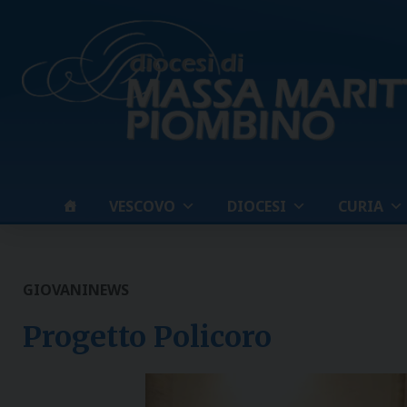
Skip
to
content
VESCOVO
DIOCESI
CURIA
GIOVANI
NEWS
Progetto Policoro