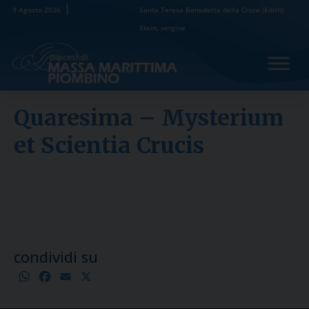
Skip
9 Agosto 2026
Santa Teresa Benedetta della Croce (Edith)
to
Stein, vergine
content
Quaresima – Mysterium
et Scientia Crucis
condividi su
WhatsApp
Facebook
Email
X
Condividi