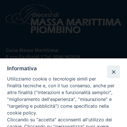
Curia Massa Marittima:
P.zza Garibaldi 1 Tel: 0566 902039
Informativa
Curia Piombino:
Via Don Minzoni,58/A Tel e Fax: 0565 32036
Utilizziamo cookie o tecnologie simili per
finalità tecniche e, con il tuo consenso, anche per
E-mail:
altre finalità ("interazioni e funzionalità semplici",
curia@diocesimassamarittima.it
"miglioramento dell'esperienza", "misurazione" e
"targeting e pubblicità") come specificato nella
SEGUICI SU
cookie policy.
Cliccando su "accetta" acconsenti all'utilizzo dei
cookie. Cliccando su "personalizza" puoi avere