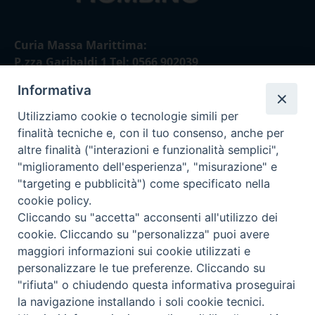
Curia Massa Marittima:
P.zza Garibaldi 1 Tel: 0566 902039
Informativa
Curia Piombino:
Via Don Minzoni,58/A Tel e Fax: 0565 32036
Utilizziamo cookie o tecnologie simili per
finalità tecniche e, con il tuo consenso, anche per
E-mail:
altre finalità ("interazioni e funzionalità semplici",
curia@diocesimassamarittima.it
"miglioramento dell'esperienza", "misurazione" e
"targeting e pubblicità") come specificato nella
SEGUICI SU
cookie policy.
Cliccando su "accetta" acconsenti all'utilizzo dei
cookie. Cliccando su "personalizza" puoi avere
maggiori informazioni sui cookie utilizzati e
personalizzare le tue preferenze. Cliccando su
Privacy policy - trasparenza
"rifiuta" o chiudendo questa informativa proseguirai
la navigazione installando i soli cookie tecnici.