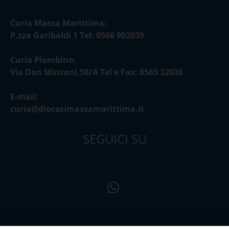
Curia Massa Marittima:
P.zza Garibaldi 1 Tel: 0566 902039
Curia Piombino:
Via Don Minzoni,58/A Tel e Fax: 0565 32036
E-mail:
curia@diocesimassamarittima.it
SEGUICI SU