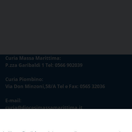
Curia Massa Marittima:
P.zza Garibaldi 1 Tel: 0566 902039
Curia Piombino:
Via Don Minzoni,58/A Tel e Fax: 0565 32036
E-mail:
curia@diocesimassamarittima.it