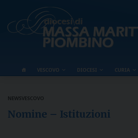
Skip
to
content
VESCOVO
DIOCESI
CURIA
NEWS
VESCOVO
Nomine – Istituzioni