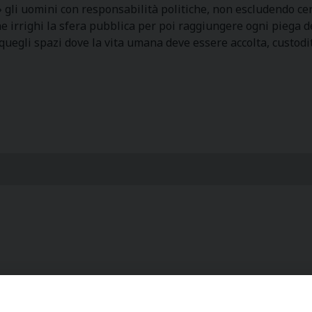
to» gli uomini con responsabilità politiche, non escludendo 
rrighi la sfera pubblica per poi raggiungere ogni piega dell
i quegli spazi dove la vita umana deve essere accolta, custodit