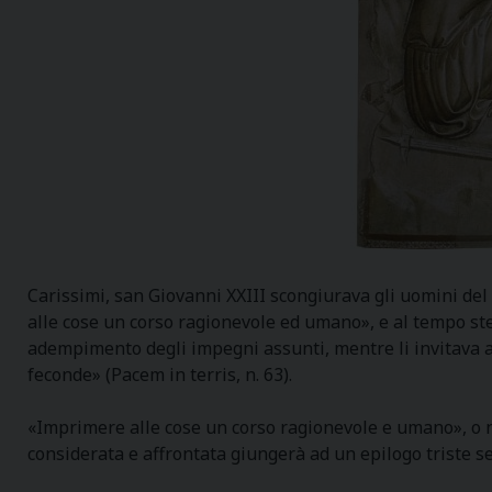
Carissimi, san Giovanni XXIII scongiurava gli uomini del 
alle cose un corso ragionevole ed umano», e al tempo stes
adempimento degli impegni assunti, mentre li invitava a sc
feconde» (Pacem in terris, n. 63).
«Imprimere alle cose un corso ragionevole e umano», o n
considerata e affrontata giungerà ad un epilogo triste 