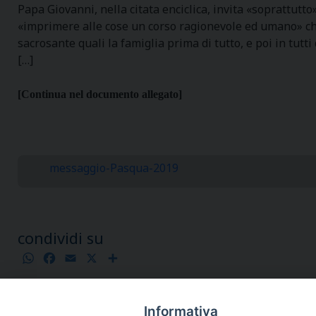
Papa Giovanni, nella citata enciclica, invita «soprattut
«imprimere alle cose un corso ragionevole ed umano» che i
sacrosante quali la famiglia prima di tutto, e poi in tutt
[…]
[Continua nel documento allegato]
messaggio-Pasqua-2019
condividi su
WhatsApp
Facebook
Email
X
Condividi
Informativa