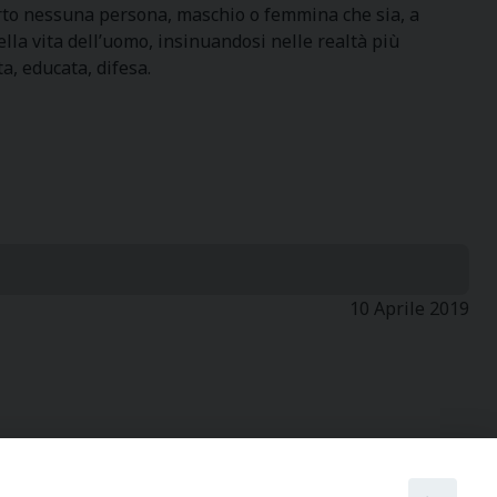
certo nessuna persona, maschio o femmina che sia, a
a vita dell’uomo, insinuandosi nelle realtà più
a, educata, difesa.
10 Aprile 2019