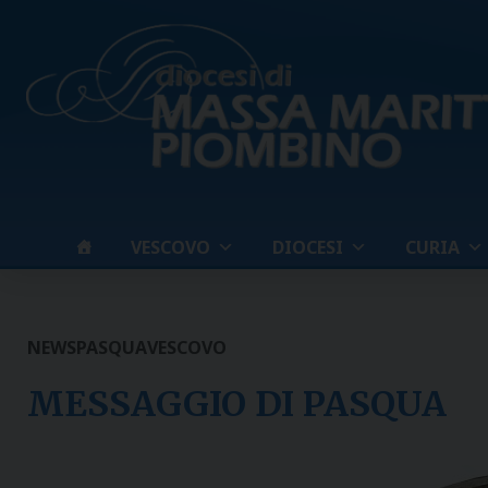
Skip
to
content
VESCOVO
DIOCESI
CURIA
NEWS
PASQUA
VESCOVO
MESSAGGIO DI PASQUA