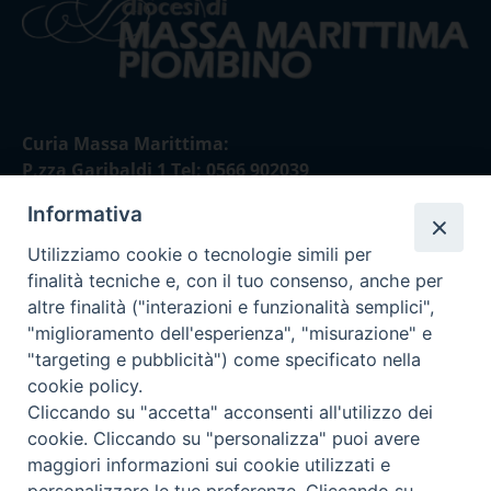
Curia Massa Marittima:
P.zza Garibaldi 1 Tel: 0566 902039
Informativa
Curia Piombino:
Via Don Minzoni,58/A Tel e Fax: 0565 32036
Utilizziamo cookie o tecnologie simili per
finalità tecniche e, con il tuo consenso, anche per
E-mail:
altre finalità ("interazioni e funzionalità semplici",
curia@diocesimassamarittima.it
"miglioramento dell'esperienza", "misurazione" e
"targeting e pubblicità") come specificato nella
SEGUICI SU
cookie policy.
Cliccando su "accetta" acconsenti all'utilizzo dei
cookie. Cliccando su "personalizza" puoi avere
maggiori informazioni sui cookie utilizzati e