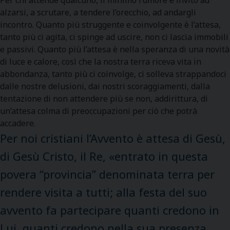
Per chi attende qualcuno, il minimo rumore è invito ad
alzarsi, a scrutare, a tendere l’orecchio, ad andargli
incontro. Quanto più struggente e coinvolgente è l’attesa,
tanto più ci agita, ci spinge ad uscire, non ci lascia immobili
e passivi. Quanto più l’attesa è nella speranza di una novità
di luce e calore, così che la nostra terra riceva vita in
abbondanza, tanto più ci coinvolge, ci solleva strappandoci
dalle nostre delusioni, dai nostri scoraggiamenti, dalla
tentazione di non attendere più se non, addirittura, di
un’attesa colma di preoccupazioni per ciò che potrà
accadere.
Per noi cristiani l’Avvento è attesa di Gesù,
di Gesù Cristo, il Re, «entrato in questa
povera “provincia” denominata terra per
rendere visita a tutti; alla festa del suo
avvento fa partecipare quanti credono in
Lui, quanti credono nella sua presenza