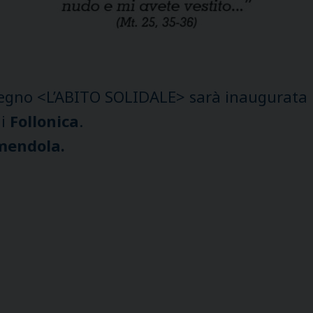
 segno <L’ABITO SOLIDALE> sarà inaugurata
di
Follonica
.
mendola.