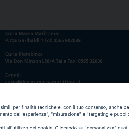
Curia Massa Marittima:
P.zza Garibaldi 1 Tel: 0566 902039
Curia Piombino:
Via Don Minzoni,58/A Tel e Fax: 0565 32036
E-mail:
curia@diocesimassamarittima.it
imili per finalità tecniche e, con il tuo consenso, anche per 
amento dell'esperienza", "misurazione" e "targeting e pubbli
i all'utilizzo dei cookie. Cliccando su "personalizza" puoi