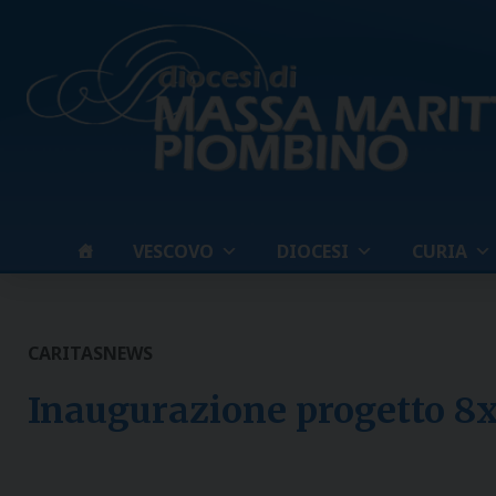
Skip
to
content
VESCOVO
DIOCESI
CURIA
CARITAS
NEWS
Inaugurazione progetto 8