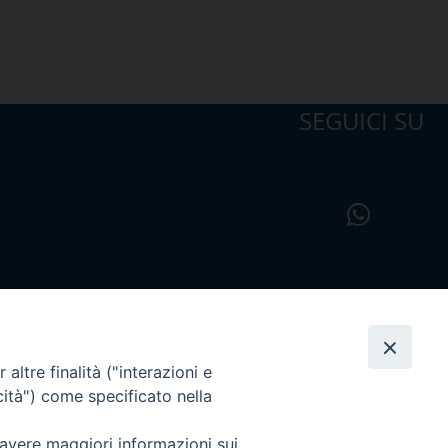
SEGUICI SU
altre finalità ("interazioni e
cità") come specificato nella
 avere maggiori informazioni sui