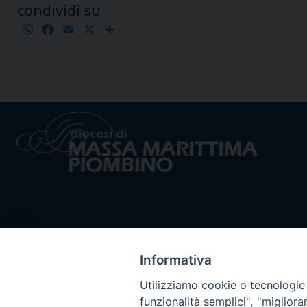
condividi su
WhatsApp
Facebook
Email
X
Condividi
Informativa
Utilizziamo cookie o tecnologie s
funzionalità semplici", "miglior