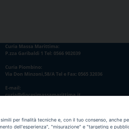
Curia Massa Marittima:
P.zza Garibaldi 1 Tel: 0566 902039
Curia Piombino:
Via Don Minzoni,58/A Tel e Fax: 0565 32036
E-mail:
curia@diocesimassamarittima.it
imili per finalità tecniche e, con il tuo consenso, anche per 
amento dell'esperienza", "misurazione" e "targeting e pubbli