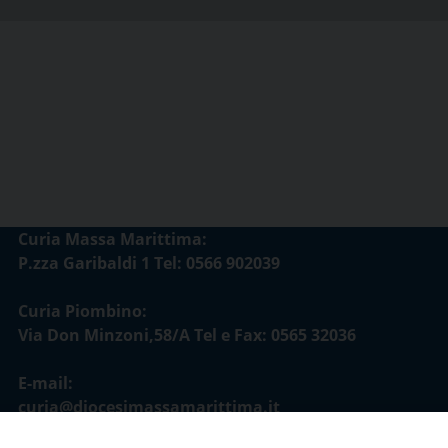
Curia Massa Marittima:
P.zza Garibaldi 1 Tel: 0566 902039
Curia Piombino:
Via Don Minzoni,58/A Tel e Fax: 0565 32036
E-mail:
curia@diocesimassamarittima.it