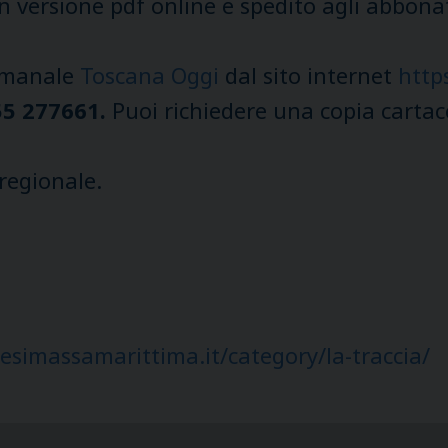
in versione pdf online e spedito agli abbona
timanale
Toscana Oggi
dal sito internet
http
5 277661.
Puoi richiedere una copia cartace
 regionale.
esimassamarittima.it/category/la-traccia/