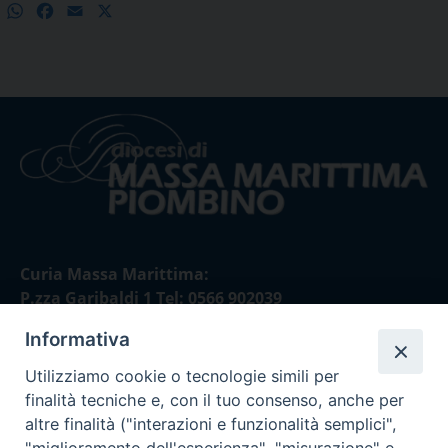
WhatsApp
Facebook
Email
X
Condividi
Curia Massa Marittima:
P.zza Garibaldi 1 Tel: 0566 902039
Informativa
Curia Piombino:
Via Don Minzoni,58/A Tel e Fax: 0565 32036
Utilizziamo cookie o tecnologie simili per
finalità tecniche e, con il tuo consenso, anche per
E-mail:
altre finalità ("interazioni e funzionalità semplici",
curia@diocesimassamarittima.it