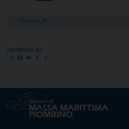
Generale_36-1
condividi su
WhatsApp
Facebook
Email
X
Condividi