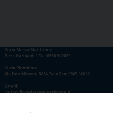
Curia Massa Marittima:
P.zza Garibaldi 1 Tel: 0566 902039
Curia Piombino:
Via Don Minzoni,58/A Tel e Fax: 0565 32036
E-mail:
curia@diocesimassamarittima.it