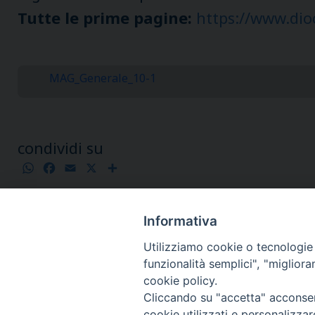
Tutte le prime pagine:
https://www.dio
MAG_Generale_10-1
condividi su
WhatsApp
Facebook
Email
X
Condividi
Informativa
Utilizziamo cookie o tecnologie s
funzionalità semplici", "miglior
cookie policy.
Cliccando su "accetta" acconsent
cookie utilizzati e personalizza