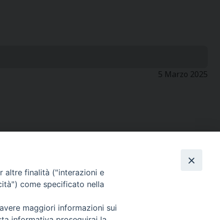
5 Marzo 2025
altre finalità ("interazioni e
SEGUICI SU
cità") come specificato nella
 avere maggiori informazioni sui
sta informativa proseguirai la