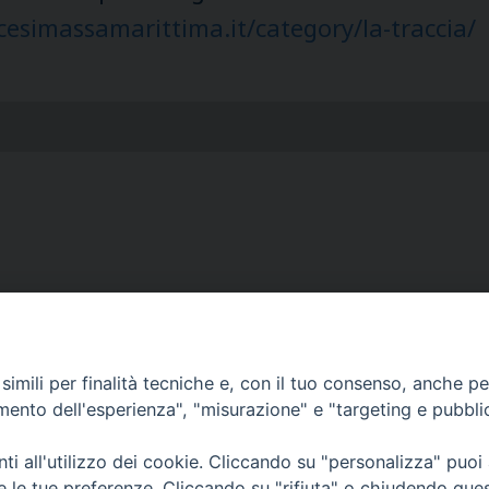
cesimassamarittima.it/category/la-traccia/
imili per finalità tecniche e, con il tuo consenso, anche per 
Curia Massa Marittima:
amento dell'esperienza", "misurazione" e "targeting e pubbli
P.zza Garibaldi 1 Tel: 0566 902039
i all'utilizzo dei cookie. Cliccando su "personalizza" puoi
Curia Piombino:
re le tue preferenze. Cliccando su "rifiuta" o chiudendo que