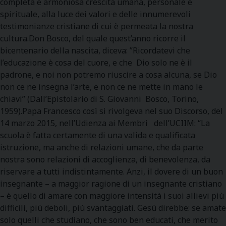
completa e armoniosa crescita umana, personale e
spirituale, alla luce dei valori e delle innumerevoli
testimonianze cristiane di cui è permeata la nostra
cultura.Don Bosco, del quale quest’anno ricorre il
bicentenario della nascita, diceva: ”Ricordatevi che
l’educazione è cosa del cuore, e che Dio solo ne è il
padrone, e noi non potremo riuscire a cosa alcuna, se Dio
non ce ne insegna l’arte, e non ce ne mette in mano le
chiavi” (Dall’Epistolario di S. Giovanni Bosco, Torino,
1959).Papa Francesco così si rivolgeva nel suo Discorso, del
14 marzo 2015, nell’Udienza ai Membri dell’UCIIM: “La
scuola è fatta certamente di una valida e qualificata
istruzione, ma anche di relazioni umane, che da parte
nostra sono relazioni di accoglienza, di benevolenza, da
riservare a tutti indistintamente. Anzi, il dovere di un buon
insegnante – a maggior ragione di un insegnante cristiano
– è quello di amare con maggiore intensità i suoi allievi più
difficili, più deboli, più svantaggiati. Gesù direbbe: se amate
solo quelli che studiano, che sono ben educati, che merito