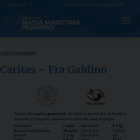
Skip
7 Agosto 2026
Santi Sisto II, papa, e compagni, martiri
to
content
CARITAS
NEWS
Caritas – Fra Galdino