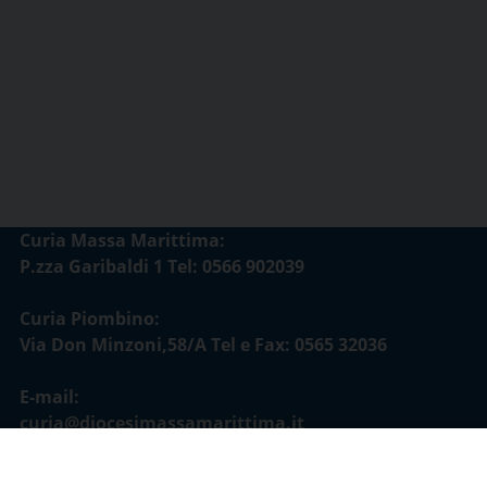
Curia Massa Marittima:
P.zza Garibaldi 1 Tel: 0566 902039
Curia Piombino:
Via Don Minzoni,58/A Tel e Fax: 0565 32036
E-mail:
curia@diocesimassamarittima.it