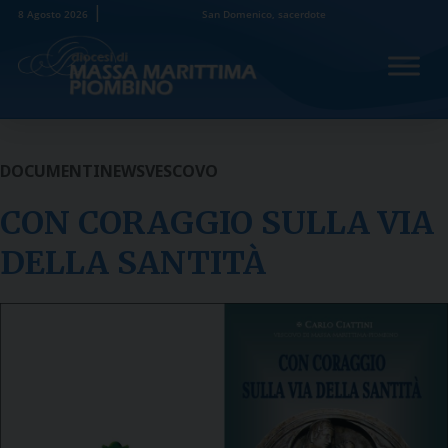
Skip
8 Agosto 2026
San Domenico, sacerdote
to
content
DOCUMENTI
NEWS
VESCOVO
CON CORAGGIO SULLA VIA
DELLA SANTITÀ