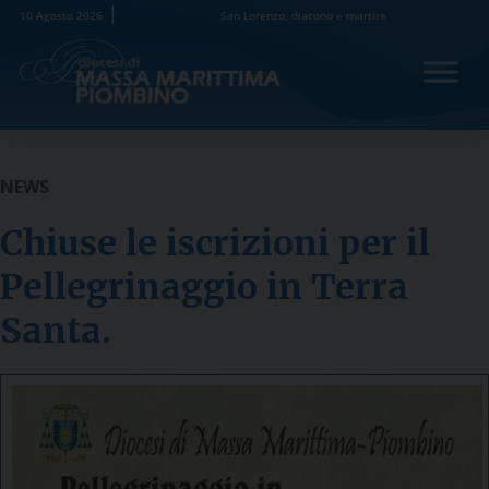
Skip
10 Agosto 2026
San Lorenzo, diacono e martire
to
content
NEWS
Chiuse le iscrizioni per il
Pellegrinaggio in Terra
Santa.