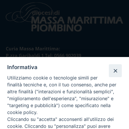
Curia Massa Marittima:
P.zza Garibaldi 1 Tel: 0566 902039
Informativa
Curia Piombino:
Via Don Minzoni,58/A Tel e Fax: 0565 32036
Utilizziamo cookie o tecnologie simili per
finalità tecniche e, con il tuo consenso, anche per
E-mail:
altre finalità ("interazioni e funzionalità semplici",
curia@diocesimassamarittima.it
"miglioramento dell'esperienza", "misurazione" e
"targeting e pubblicità") come specificato nella
SEGUICI SU
cookie policy.
Cliccando su "accetta" acconsenti all'utilizzo dei
cookie. Cliccando su "personalizza" puoi avere