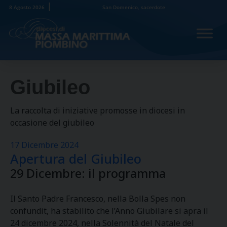
Skip
8 Agosto 2026
San Domenico, sacerdote
to
content
Giubileo
La raccolta di iniziative promosse in diocesi in
occasione del giubileo
17 Dicembre 2024
Apertura del Giubileo
29 Dicembre: il programma
Il Santo Padre Francesco, nella Bolla Spes non
confundit, ha stabilito che l’Anno Giubilare si apra il
24 dicembre 2024, nella Solennità del Natale del