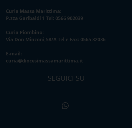
Curia Massa Marittima:
P.zza Garibaldi 1 Tel: 0566 902039
Curia Piombino:
Via Don Minzoni,58/A Tel e Fax: 0565 32036
E-mail:
curia@diocesimassamarittima.it
SEGUICI SU