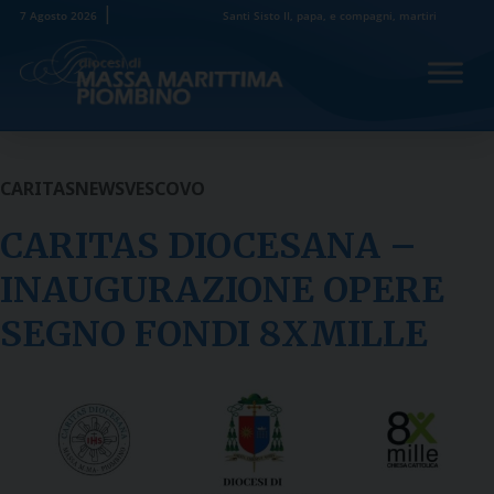
Skip
7 Agosto 2026
Santi Sisto II, papa, e compagni, martiri
to
content
CARITAS
NEWS
VESCOVO
CARITAS DIOCESANA –
INAUGURAZIONE OPERE
SEGNO FONDI 8XMILLE