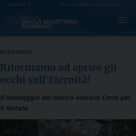
Skip
6 Agosto 2026
Festa della Trasfigurazione del Signore
to
content
NATALE
NEWS
Ritorniamo ad aprire gli
occhi sull’Eternità!
Il messaggio del nostro vescovo Carlo per
il Natale